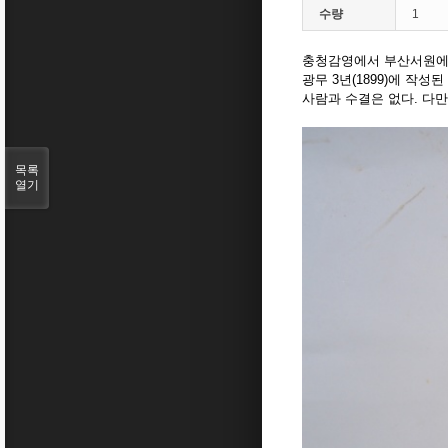
수량
1
충청감영에서 부산서원에 발
광무 3년(1899)에 작성
사람과 수결은 없다. 다
목록
열기