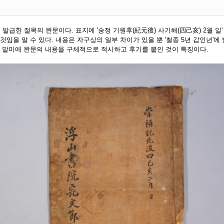
급한 절목의 완문이다. 표지에 '숭정 기원후(紀元後) 사기해(四己亥) 2월 일'
된 것임을 알 수 있다. 내용은 자구상의 일부 차이가 있을 뿐 '철종 5년 갑인년'에
만 말미에 완문의 내용을 구체적으로 적시하고 후기를 붙인 것이 특징이다.