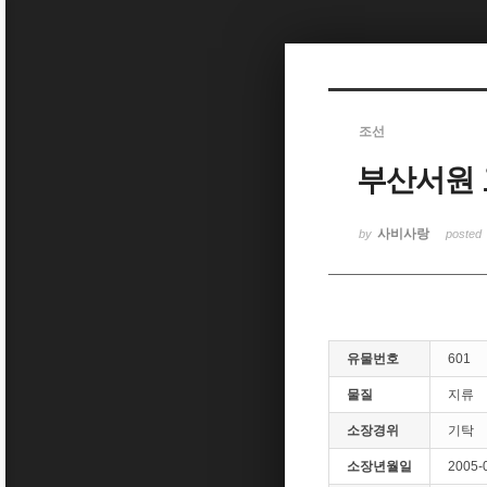
Sketchbook5, 스케치북5
조선
부산서원
Sketchbook5, 스케치북5
사비사랑
by
posted
유물번호
601
물질
지류
소장경위
기탁
소장년월일
2005-