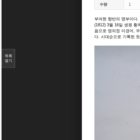
수량
1
부여현 향반의 명부이다. 
(1812) 3월 16일 생
음으로 영의정 이경어, 
다. 시대순으로 기록된 
목록
열기