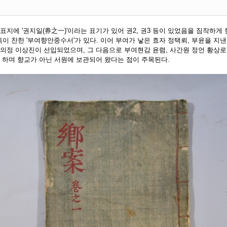
표지에 '권지일(券之一)'이라는 표기가 있어 권2, 권3 등이 있었음을 짐작하게 
원 황옥이 찬한 '부여향안중수서'가 있다. 이어 부여가 낳은 효자 정택뢰, 부윤을 
우의정 이상진이 선입되었으며, 그 다음으로 부여현감 윤렴, 사간원 정언 황상로
듯 하며 향교가 아닌 서원에 보관되어 왔다는 점이 주목된다.