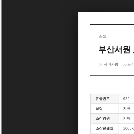
Sketchbook5, 스케치북5
조선
부산서원
Sketchbook5, 스케치북5
사비사랑
by
posted
유물번호
624
물질
지류
소장경위
기탁
소장년월일
2005-