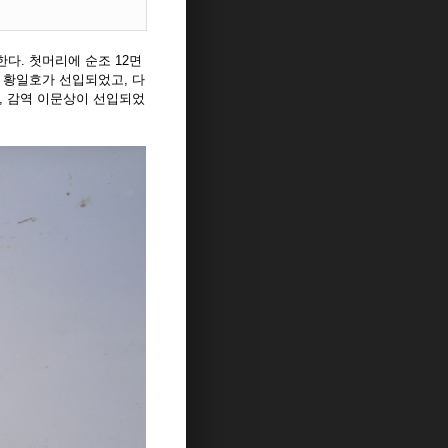
한다. 첫머리에 순조 12면
지낸 황일호가 선입되었고, 다
, 감역 이문상이 선입되었