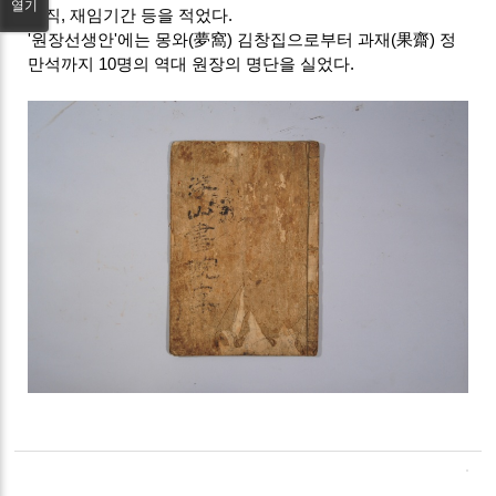
열기
관직, 재임기간 등을 적었다.
'원장선생안'에는 몽와(夢窩) 김창집으로부터 과재(果齋) 정
만석까지 10명의 역대 원장의 명단을 실었다.