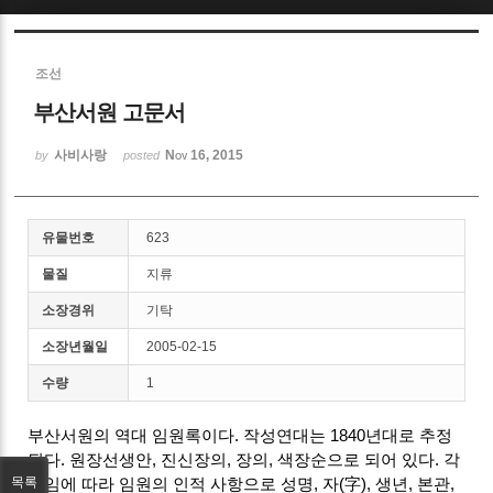
Sketchbook5, 스케치북5
조선
부산서원 고문서
사비사랑
Nov 16, 2015
by
posted
Sketchbook5, 스케치북5
유물번호
623
물질
지류
소장경위
기탁
소장년월일
2005-02-15
수량
1
부산서원의 역대 임원록이다. 작성연대는 1840년대로 추정
된다. 원장선생안, 진신장의, 장의, 색장순으로 되어 있다. 각
목록
직임에 따라 임원의 인적 사항으로 성명, 자(字), 생년, 본관,