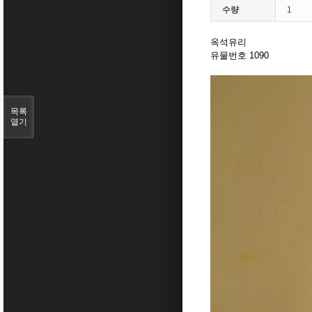
수량
1
옥석유리
유물번호 1090
목록
열기