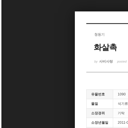
Sketchbook5, 스케치북5
청동기
화살촉
Sketchbook5, 스케치북5
사비사랑
by
posted
유물번호
1090
물질
석기류
소장경위
기탁
소장년월일
2011-