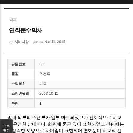
Sketchbook5, 스케치북5
백제
연화문수막새
사비사랑
Nov 11, 2015
by
posted
Sketchbook5, 스케치북5
유물번호
50
물질
와전류
소장경위
기증
소장년월일
2003-10-11
수량
1
막새 외부의 주연부가 일부 마모되었으나 전체적으로 비교
적 온전한 상태이다. 화판에 둥근 잎이 표현되었고 간판에는
목록
역삼각형 모양으로 사이잎이 표현되어 연화문이 비교적 선
열기