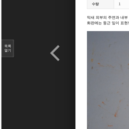
수량
1
막새 외부의 주연과 내부
화판에는 둥근 잎이 표현
목록
열기