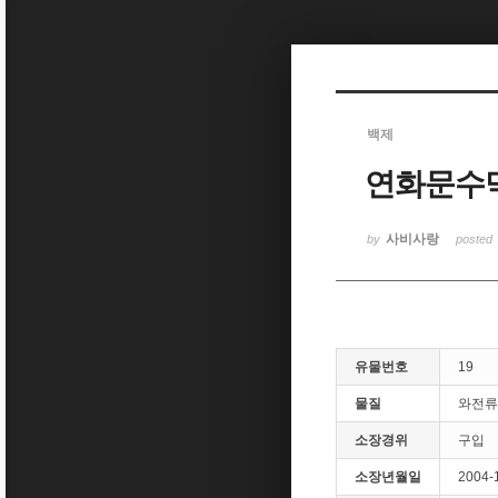
Sketchbook5, 스케치북5
백제
연화문수
Sketchbook5, 스케치북5
사비사랑
by
posted
유물번호
19
물질
와전류
소장경위
구입
소장년월일
2004-