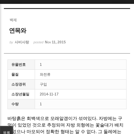
Sketchbook5, 스케치북5
백제
연목와
사비사랑
Nov 11, 2015
by
posted
Sketchbook5, 스케치북5
유물번호
1
물질
와전류
소장경위
구입
소장년월일
2014-11-17
수량
1
바탕흙은 회백색으로 모래알갱이가 섞여있다. 자방에는 구
멍이 있었던 것으로 추정되며 자방 외형에는 꽃술대가 배치
되었으나 마모되어 정확한 형태는 알 수 없다. 그 둘레에는
목록