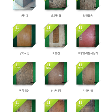
반닫이
오언당명
칠절당음
11
11
11
NOV
NOV
NOV
삼학사전
조웅전
여량송씨삼세실기
11
11
11
NOV
NOV
NOV
방약합편
삼반예식
자하시집
11
11
11
NOV
NOV
NOV