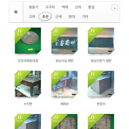
청동기
고구려
백제
신라
통일
고려
조선
근세
현대
기타
11
11
11
NOV
NOV
NOV
상감국화문대접
경남서실 현판
경남산방기 현판
11
11
11
NOV
NOV
NOV
사각반
제례상
반닫이
11
11
11
NOV
NOV
NOV