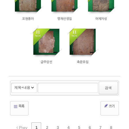
오현풍아
명재선생집
어제자성
11
11
NOV
NOV
급무삼선
축문유집
검색
목록
쓰기
Prev
1
2
3
4
5
6
7
8