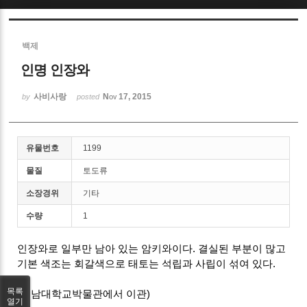
Sketchbook5, 스케치북5
백제
인명 인장와
사비사랑
Nov 17, 2015
by
posted
Sketchbook5, 스케치북5
유물번호
1199
물질
토도류
소장경위
기타
수량
1
인장와로 일부만 남아 있는 암키와이다. 결실된 부분이 많고
기본 색조는 회갈색으로 태토는 석립과 사립이 섞여 있다.
목록
(충남대학교박물관에서 이관)
열기