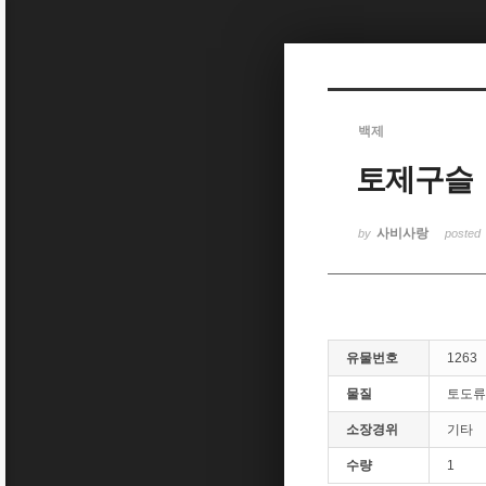
Sketchbook5, 스케치북5
백제
토제구슬
Sketchbook5, 스케치북5
사비사랑
by
posted
유물번호
1263
물질
토도류
소장경위
기타
수량
1