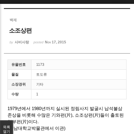
Sketchbook5, 스케치북5
백제
소조상편
사비사랑
Nov 17, 2015
by
posted
Sketchbook5, 스케치북5
유물번호
1173
물질
토도류
소장경위
기타
수량
1
1979년에서 1980년까지 실시된 정림사지 발굴시 납석불삼
존상을 비롯해 수많은 기와편(片), 소조상편(片)들이 출토된
일부편(片)이다.
목록
(충남대학교박물관에서 이관)
열기