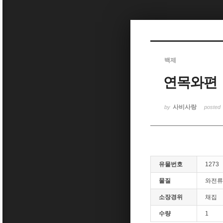
Sketchbook5, 스케치북5
백제
연목와편
Sketchbook5, 스케치북5
사비사랑
by
posted
유물번호
1273
물질
와전류
소장경위
채집
수량
1