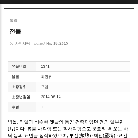
Sketchbook5, 스케치북5
통일
전돌
사비사랑
Nov 18, 2015
by
posted
Sketchbook5, 스케치북5
유물번호
1341
물질
와전류
소장경위
구입
소장년월일
2014-08-14
수량
1
벽돌, 타일과 비슷한 옛날의 동양 건축재였던 전의 일부편
(片)이다. 흙을 사각형 또는 직사각형으로 분묘의 벽 또는 바
닥 등의 표면을 장식하였으며, 부전(敷塼) ·벽전(壁塼) ·묘전