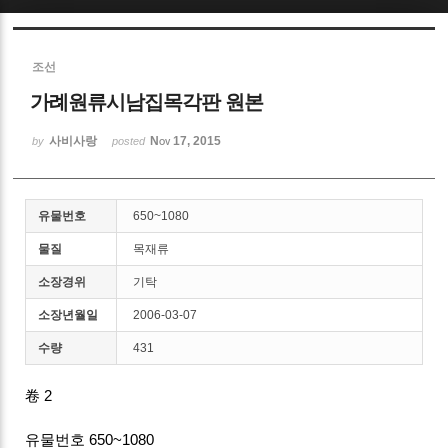
Sketchbook5, 스케치북5
조선
가례원류시남집목각판 원본
사비사랑
Nov 17, 2015
by
posted
Sketchbook5, 스케치북5
유물번호
650~1080
물질
목재류
소장경위
기탁
소장년월일
2006-03-07
수량
431
卷 2
유물번호 650~1080