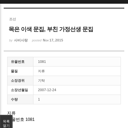
Sketchbook5, 스케치북5
조선
목은 이색 문집, 부친 가정선생 문집
사비사랑
Nov 17, 2015
by
posted
Sketchbook5, 스케치북5
유물번호
1081
물질
지류
소장경위
기탁
소장년월일
2007-12-24
수량
1
지류
유물번호 1081
목록
열기