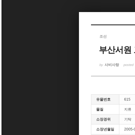
Sketchbook5, 스케치북5
조선
부산서원
Sketchbook5, 스케치북5
사비사랑
by
posted
유물번호
615
물질
지류
소장경위
기탁
소장년월일
2005-