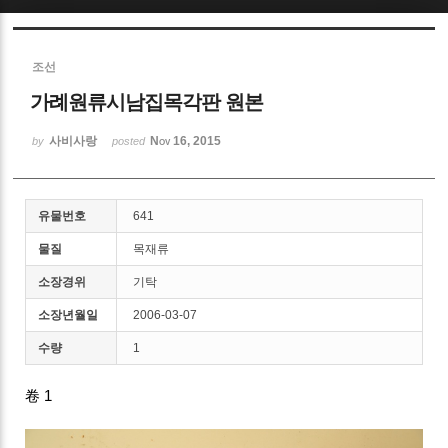
Sketchbook5, 스케치북5
조선
가례원류시남집목각판 원본
사비사랑
Nov 16, 2015
by
posted
Sketchbook5, 스케치북5
유물번호
641
물질
목재류
소장경위
기탁
소장년월일
2006-03-07
수량
1
卷 1