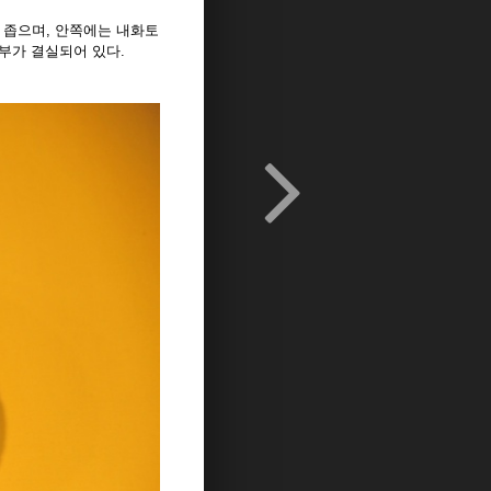
 좁으며, 안쪽에는 내화토
일부가 결실되어 있다.