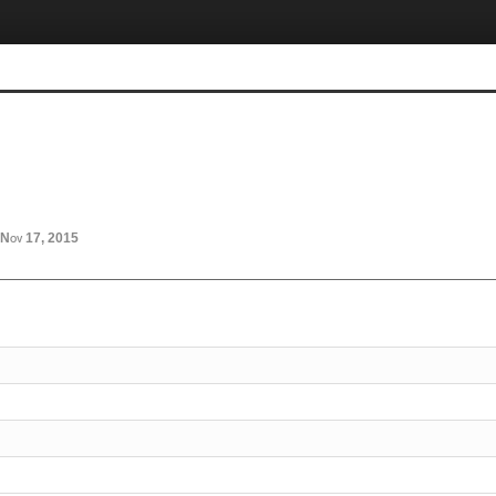
Nov 17, 2015