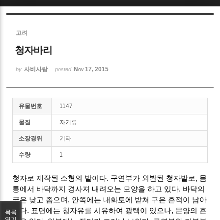
Sketchbook5, 스케치북5
고려
청자바리
사비사랑
Nov 17, 2015
by
posted
Sketchbook5, 스케치북5
유물번호
1147
물질
자기류
소장경위
기타
수량
1
청자로 제작된 소형의 발이다. 구연부가 외봔된 청자발로, 몸
통에서 바닥까지 경사져 내려오는 모양을 하고 있다. 바닥의
굽은 낮고 좁으며, 안쪽에는 내화토에 받쳐 구은 흔적이 남아
있다. 표면에는 청자유를 시유하여 광택이 있으나, 문양의 흔
목록
열기