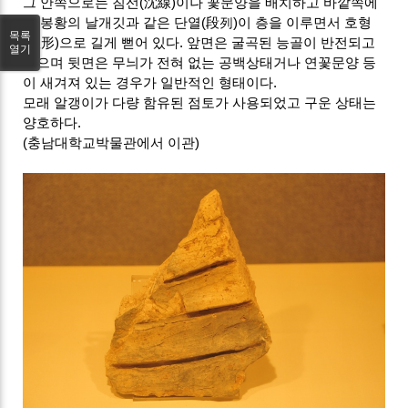
그 안쪽으로는 침선(沈線)이나 꽃문양을 배치하고 바깥쪽에
는 봉황의 날개깃과 같은 단열(段列)이 층을 이루면서 호형
목록
(弧形)으로 길게 뻗어 있다. 앞면은 굴곡된 능골이 반전되고
열기
있으며 뒷면은 무늬가 전혀 없는 공백상태거나 연꽃문양 등
이 새겨져 있는 경우가 일반적인 형태이다.
모래 알갱이가 다량 함유된 점토가 사용되었고 구운 상태는
양호하다.
(충남대학교박물관에서 이관)