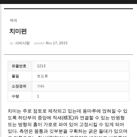
Sketchbook5, 스케치북5
백제
치미편
사비사랑
Nov 17, 2015
by
posted
Sketchbook5, 스케치북5
유물번호
1213
물질
토도류
소장경위
기타
수량
1
치미는 주로 점토로 제작되고 있는데 용마루에 얹혀질 수 있
도록 하단부의 중앙에 적새(積瓦)와 연결할 수 있는 반원형
또는 방형의 홈이 가로로 파여 있어 고정시킬 수 있게 되어
있다. 측면은 몸통과 깃부분을 구획하는 굵은 돌대가 있으며