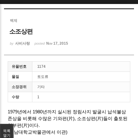
Sketchbook5, 스케치북5
백제
소조상편
사비사랑
Nov 17, 2015
by
posted
Sketchbook5, 스케치북5
유물번호
1174
물질
토도류
소장경위
기타
수량
1
1979년에서 1980년까지 실시된 정림사지 발굴시 납석불삼
존상을 비롯해 수많은 기와편(片), 소조상편(片)들이 출토된
일부편(片)이다.
목록
(충남대학교박물관에서 이관)
열기