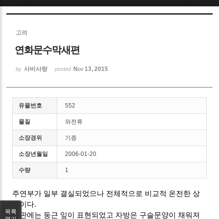
Sketchbook5, 스케치북5
고려
연화문수막새편
사비사랑
Nov 13, 2015
by
posted
Sketchbook5, 스케치북5
유물번호
552
물질
와전류
소장경위
기증
소장년월일
2006-01-20
수량
1
주연부가 일부 결실되었으나 전체적으로 비교적 온전한 상
태이다.
목록
화판에는 둥근 잎이 표현되었고 자방은 구슬문양이 채워져
열기