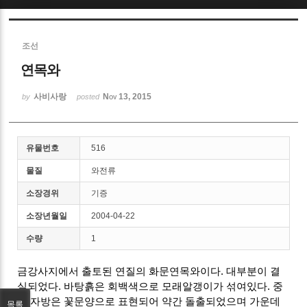
Sketchbook5, 스케치북5
조선
연목와
사비사랑
Nov 13, 2015
by
posted
Sketchbook5, 스케치북5
유물번호
516
물질
와전류
소장경위
기증
소장년월일
2004-04-22
수량
1
금강사지에서 출토된 연질의 화문연목와이다. 대부분이 결
실되었다. 바탕흙은 회백색으로 모래알갱이가 섞여있다. 중
앙 자방은 꽃문양으로 표현되어 약간 돌출되었으며 가운데
목록