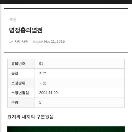
Sketchbook5, 스케치북5
조선
병정충의열전
사비사랑
Nov 11, 2015
by
posted
Sketchbook5, 스케치북5
유물번호
91
물질
지류
소장경위
기증
소장년월일
2004-11-09
수량
1
표지와 내지의 구분없음