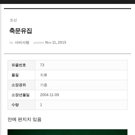
Sketchbook5, 스케치북5
조선
축문유집
사비사랑
Nov 11, 2015
by
posted
Sketchbook5, 스케치북5
유물번호
73
물질
지류
소장경위
기증
소장년월일
2004-11-09
수량
1
안에 편지지 있음