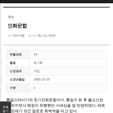
Sketchbook5, 스케치북5
통일
인화문합
사비사랑
Nov 11, 2015
by
posted
Sketchbook5, 스케치북5
유물번호
44
물질
토기류
소장경위
구입
소장년월일
2005-10-25
수량
1
통일신라시기의 토기인화문합이다. 통일이 된 후 불교신앙
이 퍼지면서 화장이 유행했던 시대상을 잘 반영하였다. 태토
목록
는 모래가 섞인 점토로 회백색을 띠고 있다.
열기