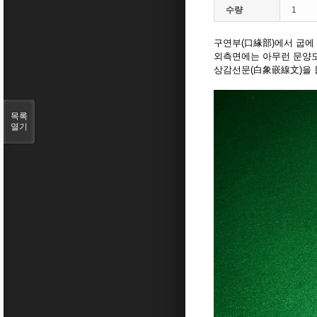
수량
1
구연부(口緣部)에서 굽에
외측면에는 아무런 문양도 
상감선문(白象嵌線文)을 
목록
열기