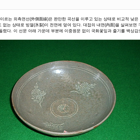
 이르는 외측면선(外側面線)은 완만한 곡선을 이루고 있는 상태로 비교적 낮은 
없는 상태로 빙열(氷裂)이 전면에 덮여 있다. 대접의 내면(內面)을 살펴보면 
돌렸다. 이 선문 아래 가운데 부분에 이중원문 없이 국화꽃잎과 줄기를 백상감