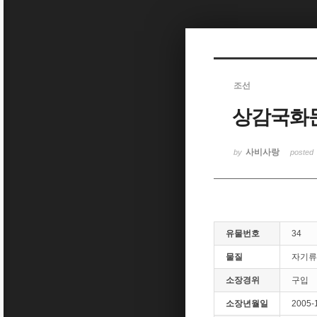
Sketchbook5, 스케치북5
조선
상감국화
Sketchbook5, 스케치북5
사비사랑
by
posted
유물번호
34
물질
자기류
소장경위
구입
소장년월일
2005-