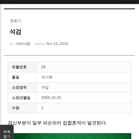
Sketchbook5, 스케치북5
청동기
석검
사비사랑
Nov 11, 2015
by
posted
Sketchbook5, 스케치북5
유물번호
29
물질
석기류
소장경위
구입
소장년월일
2005-10-25
수량
1
검신부분이 일부 파손되어 접합흔적이 발견된다.
목록
열기