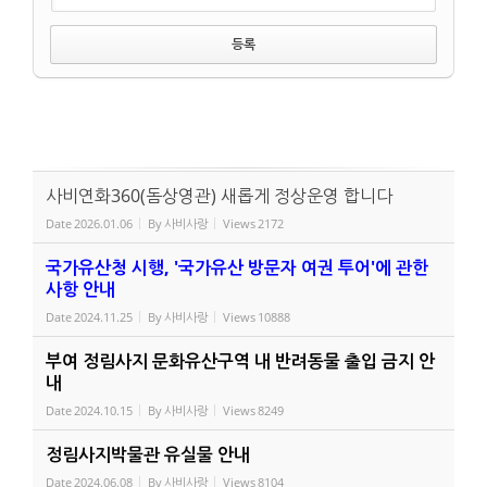
사비연화360(돔상영관) 새롭게 정상운영 합니다
Date
2026.01.06
By
사비사랑
Views
2172
국가유산청 시행, '국가유산 방문자 여권 투어'에 관한
사항 안내
Date
2024.11.25
By
사비사랑
Views
10888
부여 정림사지 문화유산구역 내 반려동물 출입 금지 안
내
Date
2024.10.15
By
사비사랑
Views
8249
정림사지박물관 유실물 안내
Date
2024.06.08
By
사비사랑
Views
8104