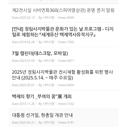
제2전시실 사비연화360(스피어영상관) 운영 중지 알림
Date
2025.02.13
By
사비사랑
Views
8369
[안내] 정림사지박물관 문화가 있는 날 프로그램 - 디지
털로 체험하는 『세계유산 백제역사유적지구』
Date
2018.02.28
By
사비사랑
Views
7202
7월 캘린더(데스크탑, 모바일)
Date
2023.07.03
By
사비사랑
Views
6471
2025년 정림사지박물관 전시체험 활성화를 위한 행사
안내 (2025.5.14. ~ 매주 수요일)
Date
2025.05.07
By
사비사랑
Views
6054
백제의 향기 _부여의 꿈”展 개최
Date
2015.11.26
By
사비사랑
Views
5102
대통령 선거일, 현충일 개관 안내
Date
2025.05.21
By
사비사랑
Views
4181