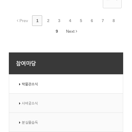
Prev
1
2
3
4
5
6
7
8
9
Next
참여마당
박물관소식
사비궁소식
분실물습득