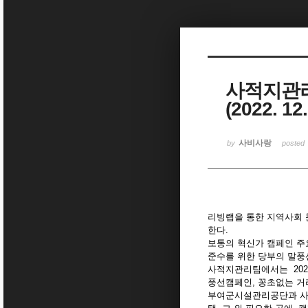
Sketchbook5, 스케치북5
사적지관리
(2022. 12
Sketchbook5, 스케치북5
사비사랑
by
posted
리빙랩을 통한 지역사회 
한다.
보통의 혁신가 캠페인 주
준수를 위한 당부의 말풍
사적지관리팀에서는 202
풍선캠페인, 꽁초없는 거
부여군시설관리공단과 사적지