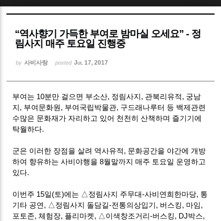
Sketchbook5, 스케치북5
“역사향기 가득한 부여로 밤마실 오세요” - 정
림사지 매주 토요일 진행중
사비사랑
Jul 17, 2017
by
posted
Sketchbook5, 스케치북5
부여는 10분만 걸으면 부소산, 정림사지, 관북리유적, 궁남
지, 부여문화원, 부여국립박물관, 구드래나루터 등 백제관련
수많은 문화재가 자리하고 있어 천천히 산책하며 즐기기에
탁월하다.
군은 이러한 장점을 살려 역사유적, 문화공간을 야간에 개방
하여 향유하는 사비야행을 8월말까지 매주 토요일 운영하고
있다.
이번주 15일(토)에는 △정림사지 주무대-사비연희한마당, 통
기타 공연, △정림사지 돌담길-전통의상입기, 버스킹, 마임,
포토존, 체험장, 플리마켓, △이색창조거리-버스킹, DJ박스,