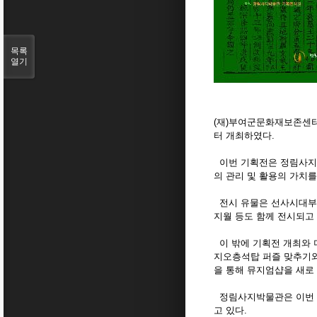
목록
열기
(재)부여군문화재보존센터(
터 개최하였다.
이번 기획전은 정림사지박
의 관리 및 활용의 가치를
전시 유물은 선사시대부터
지월 등도 함께 전시되고 
이 밖에 기획전 개최와 
지오층석탑 퍼즐 맞추기와
을 통해 뮤지엄샵을 새로
정림사지박물관은 이번 기
고 있다.