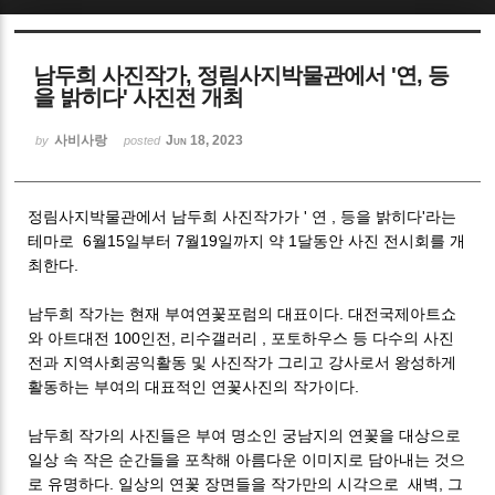
Sketchbook5, 스케치북5
남두희 사진작가, 정림사지박물관에서 '연, 등
을 밝히다' 사진전 개최
사비사랑
Jun 18, 2023
by
posted
Sketchbook5, 스케치북5
정림사지박물관에서 남두희 사진작가가 ' 연 , 등을 밝히다'라는
테마로 6월15일부터 7월19일까지 약 1달동안 사진 전시회를 개
최한다.
남두희 작가는 현재 부여연꽃포럼의 대표이다. 대전국제아트쇼
와 아트대전 100인전, 리수갤러리 , 포토하우스 등 다수의 사진
전과 지역사회공익활동 및 사진작가 그리고 강사로서 왕성하게
활동하는 부여의 대표적인 연꽃사진의 작가이다.
남두희 작가의 사진들은 부여 명소인 궁남지의 연꽃을 대상으로
일상 속 작은 순간들을 포착해 아름다운 이미지로 담아내는 것으
로 유명하다. 일상의 연꽃 장면들을 작가만의 시각으로 새벽, 그