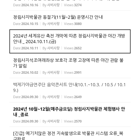
Date
2024.10.16
By
사비사랑
Views
3274
정림사지박물관 동절기(11월~2월) 운영시간 안내
Date
2024.10.15
By
사비사랑
Views
3080
2024년 세계유산 축전 개막에 따른 정림사지박물관 야간 개방
안내 _ 2024.10.11.(금)
Date
2024.10.11
By
사비사랑
Views
2652
정림사지석조여래좌상 보호각 조명 고장에 따른 야간 관람 불
가 알림
Date
2024.10.02
By
사비사랑
Views
2991
백제가야금연주단 음악콘서트 안내(10.1.~10.3. / 10.5 / 10.1
9.)
Date
2024.09.30
By
사비사랑
Views
2649
2024년 10월~12월(매주금요일) 정림사지박물관 체험행사 안
내 _종료
Date
2024.09.30
By
사비사랑
Views
2570
[긴급] 예기치않은 정전 지속발생으로 박물관 시스템 오류_복
구완료