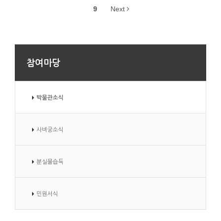
9
Next
참여마당
박물관소식
사비궁소식
분실물습득
민원서식