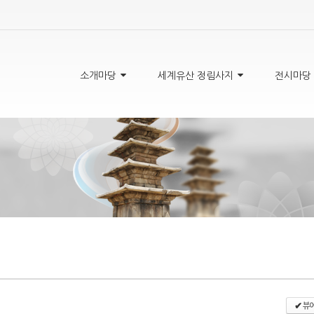
5,
5,
5,
5,
소개마당
세계유산 정림사지
전시마당
뷰어
✔