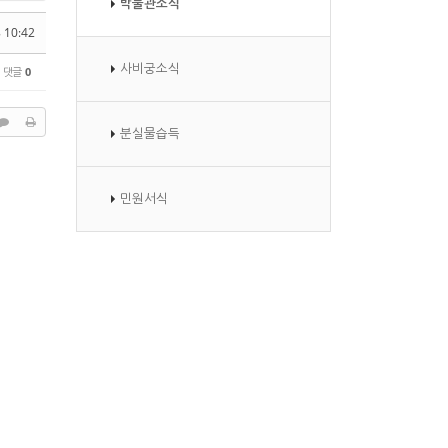
박물관소식
 10:42
사비궁소식
댓글
0
분실물습득
민원서식
.