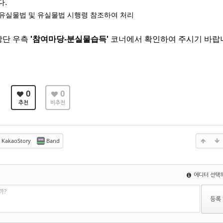
.
유실물법 및 유실물법 시행령 참조하여 처리
상단 우측
'참여마당-분실물습득'
코너에서 확인하여 주시기 바랍
0
0
추천
비추천
KakaoStory
Band
에디터 선택
까?