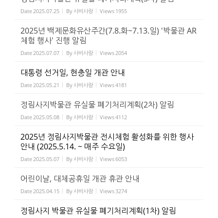
Date
2025.07.25
By
사비사랑
Views
1955
2025년 백제문화유산주간(7.8.화~7.13.일) '박물관 AR
체험 행사' 진행 알림
Date
2025.07.07
By
사비사랑
Views
2054
대통령 선거일, 현충일 개관 안내
Date
2025.05.21
By
사비사랑
Views
4181
정림사지박물관 유실물 폐기처리계획(2차) 알림
Date
2025.05.08
By
사비사랑
Views
4112
2025년 정림사지박물관 전시체험 활성화를 위한 행사
안내 (2025.5.14. ~ 매주 수요일)
Date
2025.05.07
By
사비사랑
Views
6053
어린이날, 대체공휴일 개관 휴관 안내
Date
2025.04.15
By
사비사랑
Views
3274
정림사지 박물관 유실물 폐기처리계획(1차) 알림