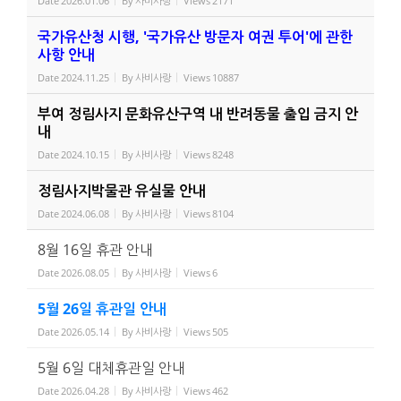
Date
2026.01.06
By
사비사랑
Views
2171
국가유산청 시행, '국가유산 방문자 여권 투어'에 관한
사항 안내
Date
2024.11.25
By
사비사랑
Views
10887
부여 정림사지 문화유산구역 내 반려동물 출입 금지 안
내
Date
2024.10.15
By
사비사랑
Views
8248
정림사지박물관 유실물 안내
Date
2024.06.08
By
사비사랑
Views
8104
8월 16일 휴관 안내
Date
2026.08.05
By
사비사랑
Views
6
5월 26일 휴관일 안내
Date
2026.05.14
By
사비사랑
Views
505
5월 6일 대체휴관일 안내
Date
2026.04.28
By
사비사랑
Views
462