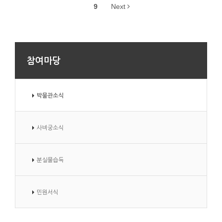
9
Next
참여마당
박물관소식
사비궁소식
분실물습득
민원서식