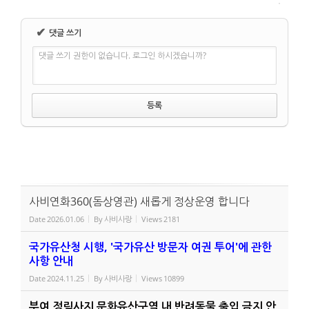
✔
댓글 쓰기
댓글 쓰기 권한이 없습니다. 로그인 하시겠습니까?
사비연화360(돔상영관) 새롭게 정상운영 합니다
Date
2026.01.06
By
사비사랑
Views
2181
국가유산청 시행, '국가유산 방문자 여권 투어'에 관한
사항 안내
Date
2024.11.25
By
사비사랑
Views
10899
부여 정림사지 문화유산구역 내 반려동물 출입 금지 안