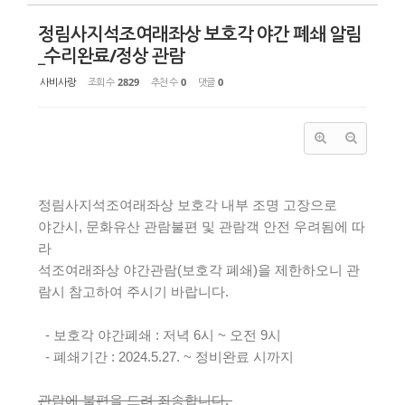
정림사지석조여래좌상 보호각 야간 폐쇄 알림
_수리완료/정상 관람
사비사랑
조회 수
2829
추천 수
0
댓글
0
정림사지석조여래좌상 보호각 내부 조명 고장으로
야간시, 문화유산 관람불편 및 관람객 안전 우려됨에 따
라
석조여래좌상 야간관람(보호각 폐쇄)을 제한하오니 관
람시 참고하여 주시기 바랍니다.
- 보호각 야간폐쇄 : 저녁 6시 ~ 오전 9시
- 폐쇄기간 : 2024.5.27. ~ 정비완료 시까지
관람에 불편을 드려 죄송합니다.