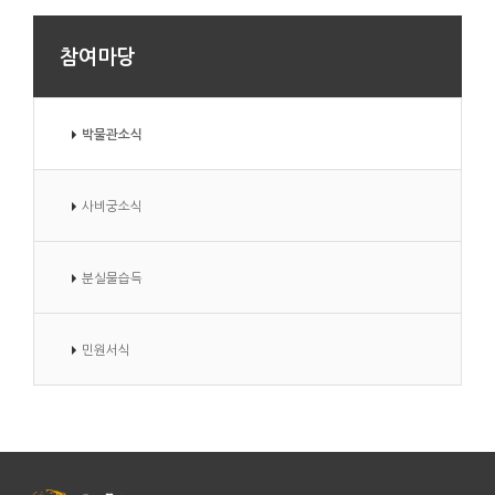
참여마당
박물관소식
사비궁소식
분실물습득
민원서식