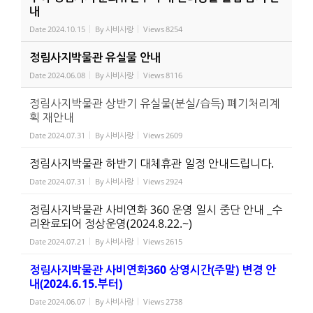
내
Date
2024.10.15
By
사비사랑
Views
8254
정림사지박물관 유실물 안내
Date
2024.06.08
By
사비사랑
Views
8116
정림사지박물관 상반기 유실물(분실/습득) 폐기처리계
획 재안내
Date
2024.07.31
By
사비사랑
Views
2609
정림사지박물관 하반기 대체휴관 일정 안내드립니다.
Date
2024.07.31
By
사비사랑
Views
2924
정림사지박물관 사비연화 360 운영 일시 중단 안내 _수
리완료되어 정상운영(2024.8.22.~)
Date
2024.07.21
By
사비사랑
Views
2615
정림사지박물관 사비연화360 상영시간(주말) 변경 안
내(2024.6.15.부터)
Date
2024.06.07
By
사비사랑
Views
2738