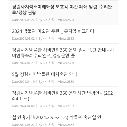
정림사지석조여래좌상 보호각 야간 폐쇄 알림_수리완
료/정상 관람
Date
2024.05.27
By
사비사랑
Views
2829
2024 박물관 미술관 주관 _ 뮤지엄 X 그리다
Date
2024.05.02
By
사비사랑
Views
2863
정림사지박물관 사비연화360 운영 일시 중단 안내 - 사
비연화360 수리완료_정상운영 중
Date
2024.04.21
By
사비사랑
Views
2638
5월 정림사지박물관 대체휴관 안내
Date
2024.04.10
By
사비사랑
Views
2850
정림사지박물관 사비연화360 운영시간 변경안내(202
4.4.1. ~ )
Date
2024.04.02
By
사비사랑
Views
2763
설 연휴기간(2024.2.9.~2.12.) 박물관 휴관일 안내
Date
2024.01.22
By
사비사랑
Views
2682