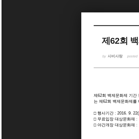
Sketchbook5, 스케치북5
제62회 
Sketchbook5, 스케치북5
사비사랑
by
posted
제62회 백제문화제 기간
는 제62회 백제문화제를
□ 행사기간 : 2016. 9. 22(목
□ 무료입장 대상문화재 :
□ 야간개장 대상문화재 