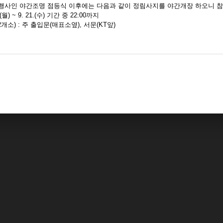
행사인 야간조명 점등식 이후에는 다음과 같이 정림사지를 야간개장 하오니 참
.(월) ~ 9. 21.(수) 기간 중 22:00까지
개소) : 주 출입문(매표소옆), 서문(KT앞)