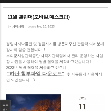
Sketchbook5, 스케치북5
11월 캘린더(모바일,데스크탑)
사비사랑
Nov 10, 2023
by
posted
정림사지박물관 및 정림사지를 방문해주신 관람객 여러분께
Sketchbook5, 스케치북5
감사의 말씀 전합니다 -!
부여군시설관리공단 사적지관리팀에서 관리 운영하는 사업
장 사진을 사용하여 월별 달력을 제작하고있습니다 !
2023년 월별 달력을 제공하고 있으니
"하단
첨부파일 다운로드"
후 자유롭게 사용하시
면 되겠습니다! :D
목록
열기