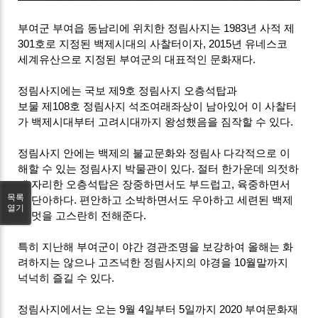
부여군 부여읍 동남리에 위치한 정림사지는 1983년 사적 제
301호로 지정된 백제시대의 사찰터이자, 2015년 유네스코
세계유산으로 지정된 부여군의 대표적인 문화재다.
정림사지에는 국보 제9호 정림사지 오층석탑과
보물 제108호 정림사지 석조여래좌상이 남아있어 이 사찰터
가 백제시대부터 고려시대까지 왕성했음을 짐작할 수 있다.
정림사지 안에는 백제의 불교문화와 정림사 다각적으로 이
해할 수 있는 정림사지 박물관이 있다. 절터 한가운데 의젓하
게 자리한 오층석탑은 장중하면서도 부드럽고, 육중하면서
목록
도 단아하다. 편안하고 소박하면서도 우아하고 세련된 백제
열기
의 멋을 고스란히 전해준다.
특히 지난해 부여군이 야간 경관조명을 보강하여 올해는 화
려하지는 않으나 고즈넉한 정림사지의 야경을 10월말까지
넉넉히 즐길 수 있다.
정림사지에서는 오는 9월 4일부터 5일까지 2020 부여문화재