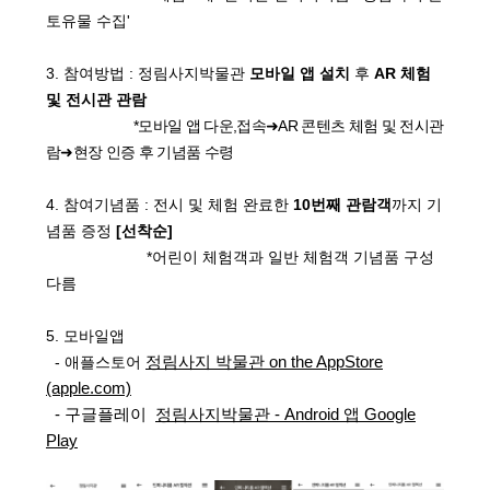
토유물 수집'
3. 참여방법 : 정림사지박물관
모바일 앱 설치
후
AR 체험
및 전시관 관람
*모바일 앱 다운,접속➜
AR
콘텐츠 체험 및 전시관
람➜현장 인증 후 기념품 수령
4. 참여기념품 : 전시 및 체험 완료한
10번째 관람객
까지 기
념품 증정
[선착순]
*어린이 체험객과 일반 체험객 기념품 구성
다름
5. 모바일앱
정림사지 박물관
on the AppStore
- 애플스토어
(apple.com)
- 구글플레이
정림사지박물관
- Android
앱
Google
Play