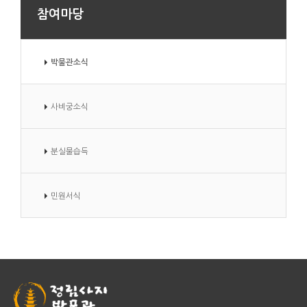
참여마당
박물관소식
사비궁소식
분실물습득
민원서식