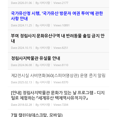
Date
2026.01.06
By
사비사랑
Views
2177
국가유산청 시행, '국가유산 방문자 여권 투어'에 관한
사항 안내
Date
2024.11.25
By
사비사랑
Views
10891
부여 정림사지 문화유산구역 내 반려동물 출입 금지 안
내
Date
2024.10.15
By
사비사랑
Views
8251
정림사지박물관 유실물 안내
Date
2024.06.08
By
사비사랑
Views
8110
제2전시실 사비연화360(스피어영상관) 운영 중지 알림
Date
2025.02.13
By
사비사랑
Views
8370
[안내] 정림사지박물관 문화가 있는 날 프로그램 - 디지
털로 체험하는 『세계유산 백제역사유적지구』
Date
2018.02.28
By
사비사랑
Views
7204
7월 캘린더(데스크탑, 모바일)