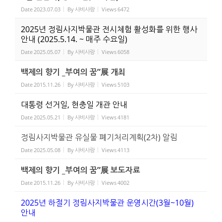
Date
2023.07.03
By
사비사랑
Views
6472
2025년 정림사지박물관 전시체험 활성화를 위한 행사
안내 (2025.5.14. ~ 매주 수요일)
Date
2025.05.07
By
사비사랑
Views
6058
백제의 향기 _부여의 꿈”展 개최
Date
2015.11.26
By
사비사랑
Views
5103
대통령 선거일, 현충일 개관 안내
Date
2025.05.21
By
사비사랑
Views
4181
정림사지박물관 유실물 폐기처리계획(2차) 알림
Date
2025.05.08
By
사비사랑
Views
4113
백제의 향기 _부여의 꿈”展 보도자료
Date
2015.11.26
By
사비사랑
Views
4002
2025년 하절기 정림사지박물관 운영시간(3월~10월)
안내