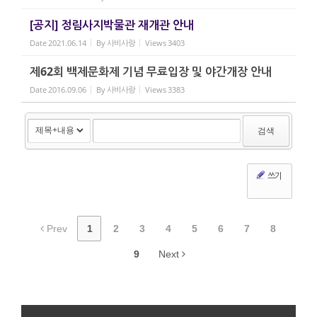
[공지] 정림사지박물관 재개관 안내
Date
2021.06.14
By
사비사랑
Views
3403
제62회 백제문화제 기념 무료입장 및 야간개장 안내
Date
2016.09.06
By
사비사랑
Views
3383
검색
쓰기
Prev
1
2
3
4
5
6
7
8
9
Next