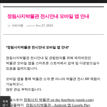
Sketchbook5, 스케치북5
정림사지박물관 전시안내 모바일 앱 안내
사비사랑
Aug 27, 2024
by
posted
Sketchbook5, 스케치북5
*정림사지박물관 전시안내 모바일 앱 안내*
정림사지박물관 전시안내 및 관람편의를 위해 제작되었던
박물관 모바일 앱을 스마트폰 스토어에서 검색 및 다운받으실수
있음을
알려드립니다.
모바일 앱을 통해 박물관 소개 뿐 아니라 박물관 전시 AR 체험이
가능하오니,
많은 관심 부탁드립니다.
애플스토어
정림사지 박물관
on the AppStore (apple.com)
목록
구글플레이
정림사지박물관
- Android
앱
Google Play
열기