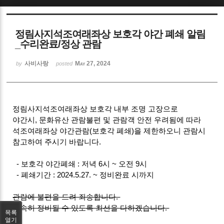
Sketchbook5, 스케치북5
정림사지석조여래좌상 보호각 야간 폐쇄 알림
_수리완료/정상 관람
사비사랑
May 27, 2024
by
posted
Sketchbook5, 스케치북5
정림사지석조여래좌상 보호각 내부 조명 고장으로
야간시, 문화유산 관람불편 및 관람객 안전 우려됨에 따라
석조여래좌상 야간관람(보호각 폐쇄)을 제한하오니 관람시
참고하여 주시기 바랍니다.
- 보호각 야간폐쇄 : 저녁 6시 ~ 오전 9시
- 폐쇄기간 : 2024.5.27. ~ 정비완료 시까지
관람에 불편을 드려 죄송합니다.
신속히 정비될 수 있도록 최선을 다하겠습니다.
목록
열기