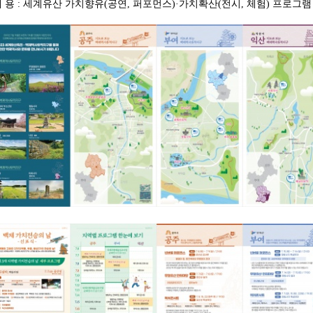
내 용
:
세계유산 가치향유
(
공연
,
퍼포먼스
)·
가치확산
(
전시
,
체험
)
프로그램