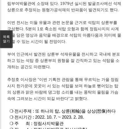
립부여박물관에 소장돼 있다. 1979년 실시된 발굴조사에선 석제
상륜으로 추정되는 원형가공석재의 반파품이 발견되기도 했다.
이번 전시는 이들 유물과 관련 논문을 근거로 석탑의 상륜부를
구성했다. 5분의 1로 축소된 석탑 모형과 함께 정림사지의 사계
절을 담은 영상과 음악을 배경으로 석탑의 아름다움과 의미에 몰
목록
열기
입할 수 있는 시간이 될 전망이다.
부여 인근에서 발견된 상륜부 석재유물을 전시하고 국내에 분포
하고 있는 석탑 중 상륜부의 원형을 잘 간직하고 있는 석탑을 소
개하는 공간도 마련했다.
추정호 이사장은 “이번 기획전 관람을 통해 무르익는 가을 정림
사지 한가운데 꿋꿋이 서 있는 석탑을 보며 하늘로 뻗어있는 탑
의 상륜과 맑은 바람에 댕그렁 소리를 내는 풍탁의 울림을 가슴
속에 그려보는 시간이 되길 바란다”고 밝혔다.
❍ 전시주제 : 또 하나의 탑, 상륜(相輪)을 상상(想像)하다
❍ 전시기간 : 2022. 10. 7. ~ 2023. 2. 28.
❍ 주 최 : 정림사지박물관