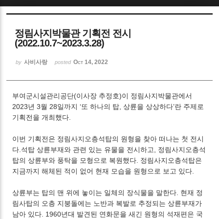
Sketchbook5, 스케치북5
정림사지박물관 기획전 전시
(2022.10.7~2023.3.28)
사비사랑
Oct 14, 2022
by
posted
Sketchbook5, 스케치북5
부여군시설관리공단(이사장 추정호)이 정림사지박물관에서
2023년 3월 28일까지 ‘또 하나의 탑, 상륜을 상상하다’란 주제로
기획전을 개최했다.
이번 기획전은 정림사지오층석탑의 원형을 찾아 떠나는 첫 전시
다.석탑 상륜부재와 관련 있는 유물을 전시하고, 정림사지오층석
탑의 상륜부와 풍탁을 모형으로 복원했다. 정림사지오층석탑은
지금까지 해체된 적이 없어 현재 모습을 원형으로 보고 있다.
상륜부는 탑의 맨 위에 놓이는 일체의 장식물을 말한다. 현재 정
림사탑의 오층 지붕돌에는 노반과 복발로 추정되는 상륜부재가
남아 있다. 1960년대 발견된 연화문을 새긴 원형의 석재편은 국