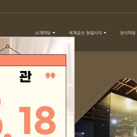
소개마당
세계유산 정림사지
전시마당
의 현장