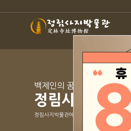
백제인의 꿈과 땀이 밴 역사
정림사지박물관
정림사지박물관에 오신걸 환영합니다!